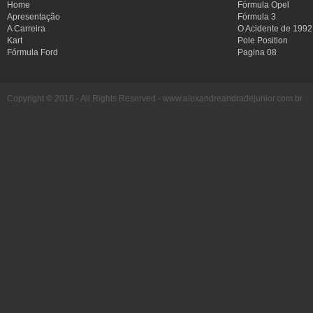
Home
Fórmula Opel
Apresentação
Fórmula 3
A Carreira
O Acidente de 1992
Kart
Pole Position
Fórmula Ford
Pagina 08
Copyright © 2016 - All Rights Reserved -
www.alexandreandradejunior.com.br